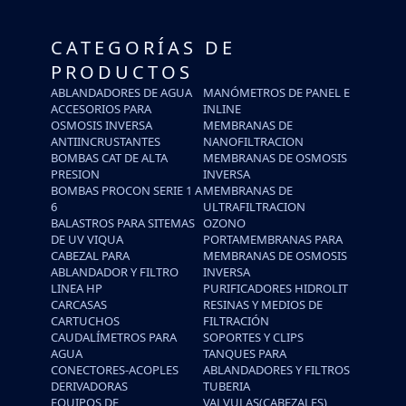
CATEGORÍAS DE
PRODUCTOS
ABLANDADORES DE AGUA
MANÓMETROS DE PANEL E
ACCESORIOS PARA
INLINE
OSMOSIS INVERSA
MEMBRANAS DE
ANTIINCRUSTANTES
NANOFILTRACION
BOMBAS CAT DE ALTA
MEMBRANAS DE OSMOSIS
PRESION
INVERSA
BOMBAS PROCON SERIE 1 A
MEMBRANAS DE
6
ULTRAFILTRACION
BALASTROS PARA SITEMAS
OZONO
DE UV VIQUA
PORTAMEMBRANAS PARA
CABEZAL PARA
MEMBRANAS DE OSMOSIS
ABLANDADOR Y FILTRO
INVERSA
LINEA HP
PURIFICADORES HIDROLIT
CARCASAS
RESINAS Y MEDIOS DE
CARTUCHOS
FILTRACIÓN
CAUDALÍMETROS PARA
SOPORTES Y CLIPS
AGUA
TANQUES PARA
CONECTORES-ACOPLES
ABLANDADORES Y FILTROS
DERIVADORAS
TUBERIA
EQUIPOS DE
VALVULAS(CABEZALES)