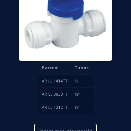
Parte#
Tubos
AR LL 1414TT
¼”
AR LL 3838TT
⅜”
AR LL 1212TT
½”