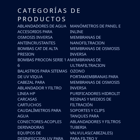
CATEGORÍAS DE
PRODUCTOS
ABLANDADORES DE AGUA
MANÓMETROS DE PANEL E
ACCESORIOS PARA
INLINE
OSMOSIS INVERSA
MEMBRANAS DE
ANTIINCRUSTANTES
NANOFILTRACION
BOMBAS CAT DE ALTA
MEMBRANAS DE OSMOSIS
PRESION
INVERSA
BOMBAS PROCON SERIE 1 A
MEMBRANAS DE
6
ULTRAFILTRACION
BALASTROS PARA SITEMAS
OZONO
DE UV VIQUA
PORTAMEMBRANAS PARA
CABEZAL PARA
MEMBRANAS DE OSMOSIS
ABLANDADOR Y FILTRO
INVERSA
LINEA HP
PURIFICADORES HIDROLIT
CARCASAS
RESINAS Y MEDIOS DE
CARTUCHOS
FILTRACIÓN
CAUDALÍMETROS PARA
SOPORTES Y CLIPS
AGUA
TANQUES PARA
CONECTORES-ACOPLES
ABLANDADORES Y FILTROS
DERIVADORAS
TUBERIA
EQUIPOS DE
VALVULAS(CABEZALES)
DESINFECCION UV PARA
PARA FILTRO Y