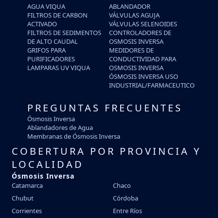
AGUA VIQUA
ABLANDADOR
FILTROS DE CARBON
VÁLVULAS AGUJA
ACTIVADO
VÁLVULAS SELENOIDES
FILTROS DE SEDIMENTOS
CONTROLADORES DE
DE ALTO CAUDAL
OSMOSIS INVERSA
GRIFOS PARA
MEDIDORES DE
PURIFICADORES
CONDUCTIVIDAD PARA
LAMPARAS UV VIQUA
OSMOSIS INVERSA
ÓSMOSIS INVERSA USO
INDUSTRIAL/FARMACEUTICO
PREGUNTAS FRECUENTES
Ósmosis Inversa
Ablandadores de Agua
Membranas de Ósmosis Inversa
COBERTURA POR PROVINCIA Y
LOCALIDAD
Ósmosis Inversa
Catamarca
Chaco
Chubut
Córdoba
Corrientes
Entre Ríos