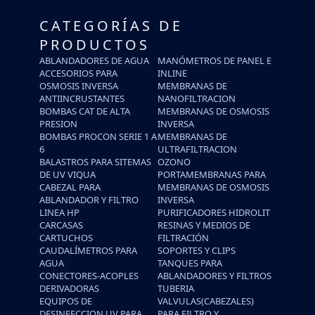
CATEGORÍAS DE
PRODUCTOS
ABLANDADORES DE AGUA
MANÓMETROS DE PANEL E
ACCESORIOS PARA
INLINE
OSMOSIS INVERSA
MEMBRANAS DE
ANTIINCRUSTANTES
NANOFILTRACION
BOMBAS CAT DE ALTA
MEMBRANAS DE OSMOSIS
PRESION
INVERSA
BOMBAS PROCON SERIE 1 A
MEMBRANAS DE
6
ULTRAFILTRACION
BALASTROS PARA SITEMAS
OZONO
DE UV VIQUA
PORTAMEMBRANAS PARA
CABEZAL PARA
MEMBRANAS DE OSMOSIS
ABLANDADOR Y FILTRO
INVERSA
LINEA HP
PURIFICADORES HIDROLIT
CARCASAS
RESINAS Y MEDIOS DE
CARTUCHOS
FILTRACIÓN
CAUDALÍMETROS PARA
SOPORTES Y CLIPS
AGUA
TANQUES PARA
CONECTORES-ACOPLES
ABLANDADORES Y FILTROS
DERIVADORAS
TUBERIA
EQUIPOS DE
VALVULAS(CABEZALES)
DESINFECCION UV PARA
PARA FILTRO Y