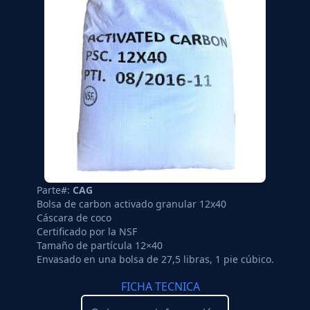
Parte#:
CAG
Bolsa de carbon activado granular 12x40
Cáscara de coco
Certificado por la NSF
Tamaño de partícula 12×40
Envasado en una bolsa de 27,5 libras, 1 pie cúbico.
FICHA TECNICA