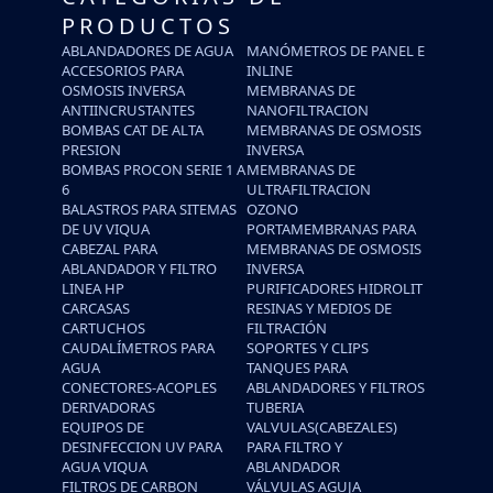
PRODUCTOS
ABLANDADORES DE AGUA
MANÓMETROS DE PANEL E
ACCESORIOS PARA
INLINE
OSMOSIS INVERSA
MEMBRANAS DE
ANTIINCRUSTANTES
NANOFILTRACION
BOMBAS CAT DE ALTA
MEMBRANAS DE OSMOSIS
PRESION
INVERSA
BOMBAS PROCON SERIE 1 A
MEMBRANAS DE
6
ULTRAFILTRACION
BALASTROS PARA SITEMAS
OZONO
DE UV VIQUA
PORTAMEMBRANAS PARA
CABEZAL PARA
MEMBRANAS DE OSMOSIS
ABLANDADOR Y FILTRO
INVERSA
LINEA HP
PURIFICADORES HIDROLIT
CARCASAS
RESINAS Y MEDIOS DE
CARTUCHOS
FILTRACIÓN
CAUDALÍMETROS PARA
SOPORTES Y CLIPS
AGUA
TANQUES PARA
CONECTORES-ACOPLES
ABLANDADORES Y FILTROS
DERIVADORAS
TUBERIA
EQUIPOS DE
VALVULAS(CABEZALES)
DESINFECCION UV PARA
PARA FILTRO Y
AGUA VIQUA
ABLANDADOR
FILTROS DE CARBON
VÁLVULAS AGUJA