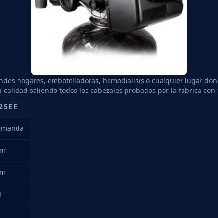
randes hogares, embotelladoras, hemodialisis o cualquier lugar do
a calidad saliendo todos los cabezales probados por la fabrica co
25EE
emanda
pm
pm
T