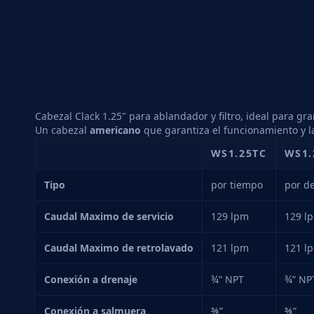
Cabezal Clack 1.25" para ablandador y filtro, ideal para g
Un cabezal
americano
que garantiza el funcionamiento y l
WS1.25TC
WS1.
Tipo
por tiempo
por d
Caudal Maximo de servicio
129 lpm
129 l
Caudal Maximo de retrolavado
121 lpm
121 l
Conexión a drenaje
¾” NPT
¾” NP
Conexión a salmuera
⅜”
⅜”