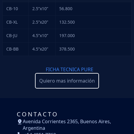
CB-10
2.5”x10”
56.800
CB-XL
2.5”x20”
132.500
CB-JU
4.5”x10”
197.000
CB-BB
4.5”x20”
378.500
FICHA TECNICA PURE
Quiero mas información
CONTACTO
Avenida Corrientes 2365, Buenos Aires,
Argentina