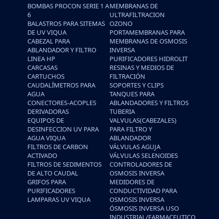
BOMBAS PROCON SERIE 1 A
MEMBRANAS DE
6
ULTRAFILTRACION
BALASTROS PARA SITEMAS
OZONO
DE UV VIQUA
PORTAMEMBRANAS PARA
CABEZAL PARA
MEMBRANAS DE OSMOSIS
ABLANDADOR Y FILTRO
INVERSA
LINEA HP
PURIFICADORES HIDROLIT
CARCASAS
RESINAS Y MEDIOS DE
CARTUCHOS
FILTRACIÓN
CAUDALÍMETROS PARA
SOPORTES Y CLIPS
AGUA
TANQUES PARA
CONECTORES-ACOPLES
ABLANDADORES Y FILTROS
DERIVADORAS
TUBERIA
EQUIPOS DE
VALVULAS(CABEZALES)
DESINFECCION UV PARA
PARA FILTRO Y
AGUA VIQUA
ABLANDADOR
FILTROS DE CARBON
VÁLVULAS AGUJA
ACTIVADO
VÁLVULAS SELENOIDES
FILTROS DE SEDIMENTOS
CONTROLADORES DE
DE ALTO CAUDAL
OSMOSIS INVERSA
GRIFOS PARA
MEDIDORES DE
PURIFICADORES
CONDUCTIVIDAD PARA
LAMPARAS UV VIQUA
OSMOSIS INVERSA
ÓSMOSIS INVERSA USO
INDUSTRIAL/FARMACEUTICO