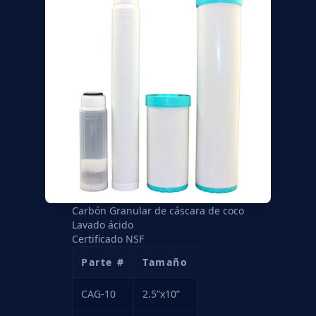
Carbón Granular de cáscara de coco
Lavado ácido
Certificado NSF
Parte #
Tamaño
CAG-10
2.5”x10”