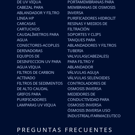
DE UV VIQUA
PORTAMEMBRANAS PARA
CABEZAL PARA
MEMBRANAS DE OSMOSIS
ABLANDADOR Y FILTRO
INVERSA
LINEA HP
PURIFICADORES HIDROLIT
CARCASAS
RESINAS Y MEDIOS DE
CARTUCHOS
FILTRACIÓN
CAUDALÍMETROS PARA
SOPORTES Y CLIPS
AGUA
TANQUES PARA
CONECTORES-ACOPLES
ABLANDADORES Y FILTROS
DERIVADORAS
TUBERIA
EQUIPOS DE
VALVULAS(CABEZALES)
DESINFECCION UV PARA
PARA FILTRO Y
AGUA VIQUA
ABLANDADOR
FILTROS DE CARBON
VÁLVULAS AGUJA
ACTIVADO
VÁLVULAS SELENOIDES
FILTROS DE SEDIMENTOS
CONTROLADORES DE
DE ALTO CAUDAL
OSMOSIS INVERSA
GRIFOS PARA
MEDIDORES DE
PURIFICADORES
CONDUCTIVIDAD PARA
LAMPARAS UV VIQUA
OSMOSIS INVERSA
ÓSMOSIS INVERSA USO
INDUSTRIAL/FARMACEUTICO
PREGUNTAS FRECUENTES