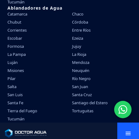
Tucumán
Ablandadores de Agua
Catamarca
Chaco
Chubut
Córdoba
Corrientes
Entre Ríos
Escobar
Ezeiza
Formosa
Jujuy
La Pampa
La Rioja
Luján
Mendoza
Misiones
Neuquén
Pilar
Río Negro
Salta
San Juan
San Luis
Santa Cruz
Santa Fe
Santiago del Estero
Tierra del Fuego
Tortuguitas
Tucumán
© 2026 Doctor Agua. Todos los derechos reservados.