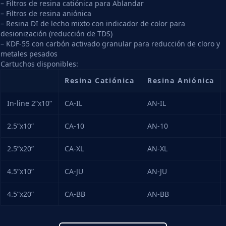
– Filtros de resina catiónica para Ablandar
– Filtros de resina aniónica
– Resina DI de lecho mixto con indicador de color para
desionización (reducción de TDS)
– KDF-55 con carbón activado granular para reducción de cloro y
metales pesados
Cartuchos disponibles:
Resina Catiónica
Resina Aniónica
In-line 2”x10”
CA-IL
AN-IL
2.5”x10”
CA-10
AN-10
2.5”x20”
CA-XL
AN-XL
4.5”x10”
CA-JU
AN-JU
4.5”x20”
CA-BB
AN-BB