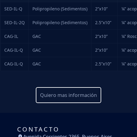
SED-IL-Q
Polipropileno (Sedimentos)
2”x10”
¼” acop
SED-IL-2Q
Polipropileno (Sedimentos)
2.5”x10”
¼” acop
CAG-IL
GAC
2”x10”
¼” Rosc
CAG-IL-Q
GAC
2”x10”
¼” acop
CAG-IL-Q
GAC
2.5”x10”
¼” acop
Quiero mas información
CONTACTO
Avenida Corrientes 2365, Buenos Aires,