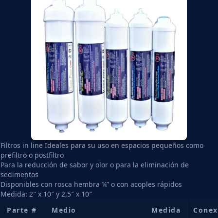
Filtros in line Ideales para su uso en espacios pequeños como
prefiltro o postfiltro
Para la reducción de sabor y olor o para la eliminación de
sedimentos
Disponibles con rosca hembra ¼” o con acoples rápidos
Medida: 2″ x 10″ y 2,5″ x 10″
Parte #
Medio
Medida
Conex