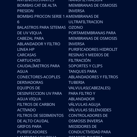
BOMBAS CAT DE ALTA
MEMBRANAS DE OSMOSIS
PRESION
INVERSA
BOMBAS PROCON SERIE 1 A
MEMBRANAS DE
6
ULTRAFILTRACION
BALASTROS PARA SITEMAS
OZONO
DE UV VIQUA
PORTAMEMBRANAS PARA
CABEZAL PARA
MEMBRANAS DE OSMOSIS
ABLANDADOR Y FILTRO
INVERSA
LINEA HP
PURIFICADORES HIDROLIT
CARCASAS
RESINAS Y MEDIOS DE
CARTUCHOS
FILTRACIÓN
CAUDALÍMETROS PARA
SOPORTES Y CLIPS
AGUA
TANQUES PARA
CONECTORES-ACOPLES
ABLANDADORES Y FILTROS
DERIVADORAS
TUBERIA
EQUIPOS DE
VALVULAS(CABEZALES)
DESINFECCION UV PARA
PARA FILTRO Y
AGUA VIQUA
ABLANDADOR
FILTROS DE CARBON
VÁLVULAS AGUJA
ACTIVADO
VÁLVULAS SELENOIDES
FILTROS DE SEDIMENTOS
CONTROLADORES DE
DE ALTO CAUDAL
OSMOSIS INVERSA
GRIFOS PARA
MEDIDORES DE
PURIFICADORES
CONDUCTIVIDAD PARA