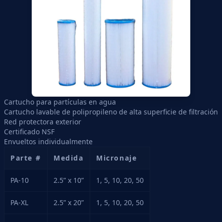
Cartucho para partículas en agua
Cartucho lavable de polipropileno de alta superficie de filtración
Red protectora exterior
Certificado NSF
Envueltos individualmente
Parte #
Medida
Micronaje
PA-10
2.5” x 10”
1, 5, 10, 20, 50
PA-XL
2.5” x 20”
1, 5, 10, 20, 50