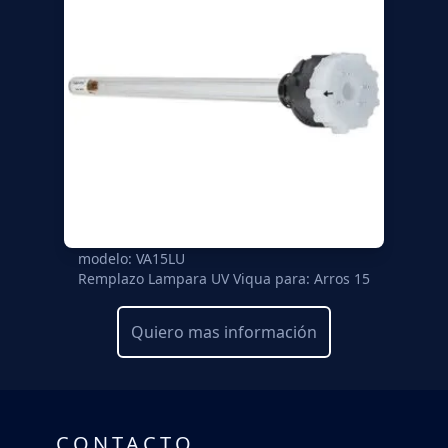
modelo: VA15LU
Remplazo Lampara UV Viqua para: Arros 15
Quiero mas información
CONTACTO