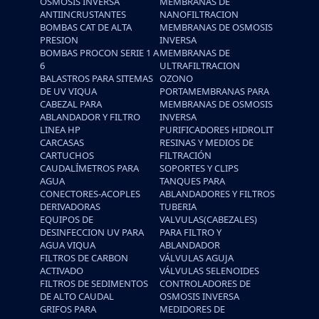
OSMOSIS INVERSA
MEMBRANAS DE
ANTIINCRUSTANTES
NANOFILTRACION
BOMBAS CAT DE ALTA
MEMBRANAS DE OSMOSIS
PRESION
INVERSA
BOMBAS PROCON SERIE 1 A
MEMBRANAS DE
6
ULTRAFILTRACION
BALASTROS PARA SITEMAS
OZONO
DE UV VIQUA
PORTAMEMBRANAS PARA
CABEZAL PARA
MEMBRANAS DE OSMOSIS
ABLANDADOR Y FILTRO
INVERSA
LINEA HP
PURIFICADORES HIDROLIT
CARCASAS
RESINAS Y MEDIOS DE
CARTUCHOS
FILTRACIÓN
CAUDALÍMETROS PARA
SOPORTES Y CLIPS
AGUA
TANQUES PARA
CONECTORES-ACOPLES
ABLANDADORES Y FILTROS
DERIVADORAS
TUBERIA
EQUIPOS DE
VALVULAS(CABEZALES)
DESINFECCION UV PARA
PARA FILTRO Y
AGUA VIQUA
ABLANDADOR
FILTROS DE CARBON
VÁLVULAS AGUJA
ACTIVADO
VÁLVULAS SELENOIDES
FILTROS DE SEDIMENTOS
CONTROLADORES DE
DE ALTO CAUDAL
OSMOSIS INVERSA
GRIFOS PARA
MEDIDORES DE