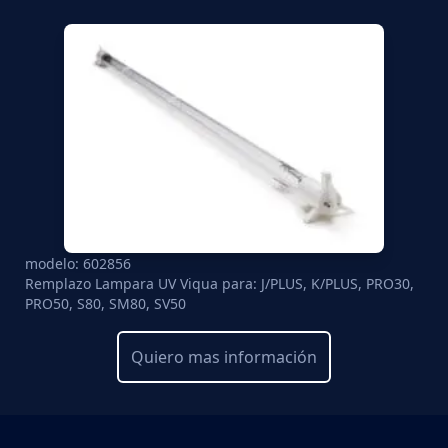
modelo: 602856
Remplazo Lampara UV Viqua para: J/PLUS, K/PLUS, PRO30,
PRO50, S80, SM80, SV50
Quiero mas información