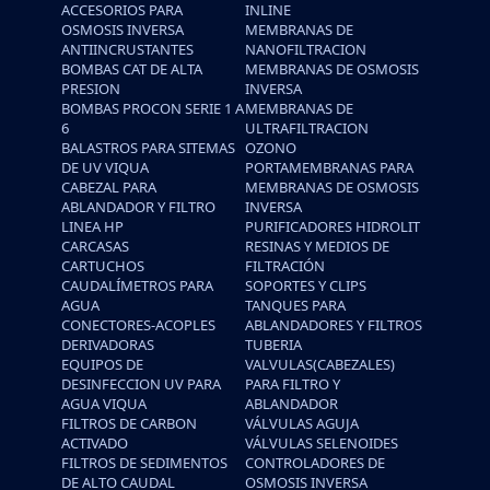
ACCESORIOS PARA
INLINE
OSMOSIS INVERSA
MEMBRANAS DE
ANTIINCRUSTANTES
NANOFILTRACION
BOMBAS CAT DE ALTA
MEMBRANAS DE OSMOSIS
PRESION
INVERSA
BOMBAS PROCON SERIE 1 A
MEMBRANAS DE
6
ULTRAFILTRACION
BALASTROS PARA SITEMAS
OZONO
DE UV VIQUA
PORTAMEMBRANAS PARA
CABEZAL PARA
MEMBRANAS DE OSMOSIS
ABLANDADOR Y FILTRO
INVERSA
LINEA HP
PURIFICADORES HIDROLIT
CARCASAS
RESINAS Y MEDIOS DE
CARTUCHOS
FILTRACIÓN
CAUDALÍMETROS PARA
SOPORTES Y CLIPS
AGUA
TANQUES PARA
CONECTORES-ACOPLES
ABLANDADORES Y FILTROS
DERIVADORAS
TUBERIA
EQUIPOS DE
VALVULAS(CABEZALES)
DESINFECCION UV PARA
PARA FILTRO Y
AGUA VIQUA
ABLANDADOR
FILTROS DE CARBON
VÁLVULAS AGUJA
ACTIVADO
VÁLVULAS SELENOIDES
FILTROS DE SEDIMENTOS
CONTROLADORES DE
DE ALTO CAUDAL
OSMOSIS INVERSA