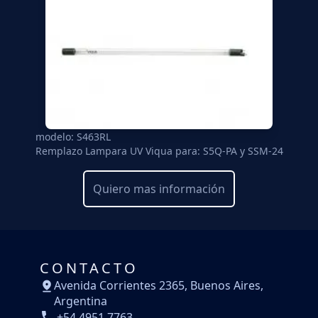
modelo: S463RL
Remplazo Lampara UV Viqua para: S5Q-PA y SSM-24
Quiero mas información
CONTACTO
Avenida Corrientes 2365, Buenos Aires,
Argentina
+54 4951 7763