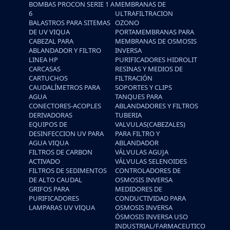
BOMBAS PROCON SERIE 1 A
MEMBRANAS DE
6
ULTRAFILTRACION
BALASTROS PARA SITEMAS
OZONO
DE UV VIQUA
PORTAMEMBRANAS PARA
CABEZAL PARA
MEMBRANAS DE OSMOSIS
ABLANDADOR Y FILTRO
INVERSA
LINEA HP
PURIFICADORES HIDROLIT
CARCASAS
RESINAS Y MEDIOS DE
CARTUCHOS
FILTRACIÓN
CAUDALÍMETROS PARA
SOPORTES Y CLIPS
AGUA
TANQUES PARA
CONECTORES-ACOPLES
ABLANDADORES Y FILTROS
DERIVADORAS
TUBERIA
EQUIPOS DE
VALVULAS(CABEZALES)
DESINFECCION UV PARA
PARA FILTRO Y
AGUA VIQUA
ABLANDADOR
FILTROS DE CARBON
VÁLVULAS AGUJA
ACTIVADO
VÁLVULAS SELENOIDES
FILTROS DE SEDIMENTOS
CONTROLADORES DE
DE ALTO CAUDAL
OSMOSIS INVERSA
GRIFOS PARA
MEDIDORES DE
PURIFICADORES
CONDUCTIVIDAD PARA
LAMPARAS UV VIQUA
OSMOSIS INVERSA
ÓSMOSIS INVERSA USO
INDUSTRIAL/FARMACEUTICO