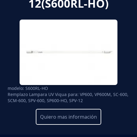
12(S600RL-HO)
modelo: S600RL-HO
Remplazo Lampara UV Viqua para: VP600, VP600M, SC-600,
SCM-600, SPV-600, SP600-HO, SPV-12
Quiero mas información