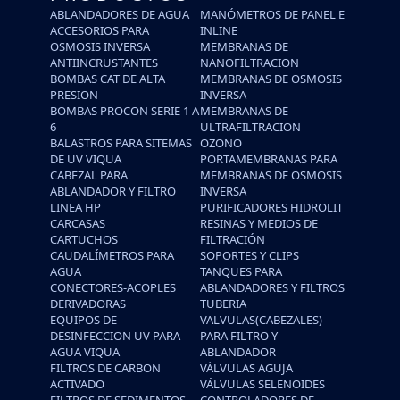
ABLANDADORES DE AGUA
MANÓMETROS DE PANEL E
ACCESORIOS PARA
INLINE
OSMOSIS INVERSA
MEMBRANAS DE
ANTIINCRUSTANTES
NANOFILTRACION
BOMBAS CAT DE ALTA
MEMBRANAS DE OSMOSIS
PRESION
INVERSA
BOMBAS PROCON SERIE 1 A
MEMBRANAS DE
6
ULTRAFILTRACION
BALASTROS PARA SITEMAS
OZONO
DE UV VIQUA
PORTAMEMBRANAS PARA
CABEZAL PARA
MEMBRANAS DE OSMOSIS
ABLANDADOR Y FILTRO
INVERSA
LINEA HP
PURIFICADORES HIDROLIT
CARCASAS
RESINAS Y MEDIOS DE
CARTUCHOS
FILTRACIÓN
CAUDALÍMETROS PARA
SOPORTES Y CLIPS
AGUA
TANQUES PARA
CONECTORES-ACOPLES
ABLANDADORES Y FILTROS
DERIVADORAS
TUBERIA
EQUIPOS DE
VALVULAS(CABEZALES)
DESINFECCION UV PARA
PARA FILTRO Y
AGUA VIQUA
ABLANDADOR
FILTROS DE CARBON
VÁLVULAS AGUJA
ACTIVADO
VÁLVULAS SELENOIDES
FILTROS DE SEDIMENTOS
CONTROLADORES DE