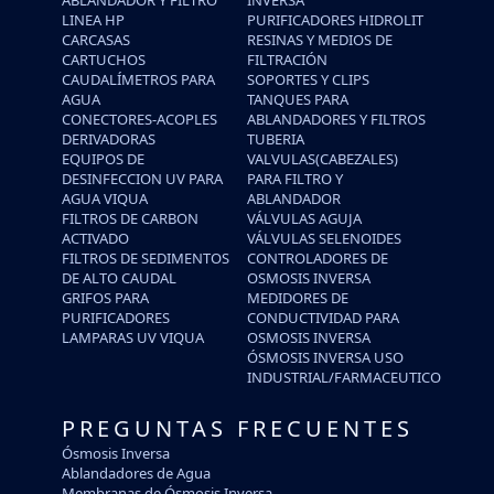
ABLANDADOR Y FILTRO
INVERSA
LINEA HP
PURIFICADORES HIDROLIT
CARCASAS
RESINAS Y MEDIOS DE
CARTUCHOS
FILTRACIÓN
CAUDALÍMETROS PARA
SOPORTES Y CLIPS
AGUA
TANQUES PARA
CONECTORES-ACOPLES
ABLANDADORES Y FILTROS
DERIVADORAS
TUBERIA
EQUIPOS DE
VALVULAS(CABEZALES)
DESINFECCION UV PARA
PARA FILTRO Y
AGUA VIQUA
ABLANDADOR
FILTROS DE CARBON
VÁLVULAS AGUJA
ACTIVADO
VÁLVULAS SELENOIDES
FILTROS DE SEDIMENTOS
CONTROLADORES DE
DE ALTO CAUDAL
OSMOSIS INVERSA
GRIFOS PARA
MEDIDORES DE
PURIFICADORES
CONDUCTIVIDAD PARA
LAMPARAS UV VIQUA
OSMOSIS INVERSA
ÓSMOSIS INVERSA USO
INDUSTRIAL/FARMACEUTICO
PREGUNTAS FRECUENTES
Ósmosis Inversa
Ablandadores de Agua
Membranas de Ósmosis Inversa