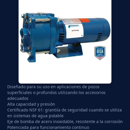
Diseñado para su uso en aplicaciones de pozos
superficiales o profundos utilizando los accesorios
adecuados
Alta capacidad y presión
Certificado NSF 61: grantiía de seguridad cuando se utiliza
en sistemas de agua potable
Eje de bomba de acero inoxidable, resistente a la corrosión
Potenciada para funcionamiento continuo