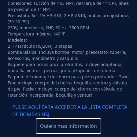
Conexiones: succión de 1¼» NPT, descarga de 1″ NPT, linea
de presión de 1″ NPT
Presostato: ¾ – 1½ HP, AS4; 2 HP, AS10, ambos preajustados
(30-50 PSI)
230V, monofásico, 2HP, 60 Hz, 3500 RPM
Temperatura máxima 140 ºF
Modelos:
2 HP (artículo HSJ20N), 3 etapas
Bomba Básica: Incluye bomba, motor, presostato, tubería,
accesorios, manómetro y casquillo
Paquete para pozos poco profundos: Incluye adaptador,
boquilla, venturi, pernos, junta y tapones de tubería
Paquete de montaje de chorro para pozos profundos: Twin
Pipe incluye: cuerpo del chorro, boquilla, venturi y válvula
de pie. Packer incluye: cuerpo del chorro con válvula de
retención incorporada, boquilla y venturi
PULSE AQUÍ PARA ACCEDER A LA LISTA COMPLETA
DE BOMBAS HSJ
Quiero mas información