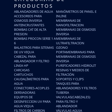
PRODUCTOS
ABLANDADORES DE AGUA
MANÓMETROS DE PANEL E
ACCESORIOS PARA
INLINE
OSMOSIS INVERSA
MEMBRANAS DE
ANTIINCRUSTANTES
NANOFILTRACION
BOMBAS CAT DE ALTA
MEMBRANAS DE OSMOSIS
PRESION
INVERSA
BOMBAS PROCON SERIE 1 A
MEMBRANAS DE
6
ULTRAFILTRACION
BALASTROS PARA SITEMAS
OZONO
DE UV VIQUA
PORTAMEMBRANAS PARA
CABEZAL PARA
MEMBRANAS DE OSMOSIS
ABLANDADOR Y FILTRO
INVERSA
LINEA HP
PURIFICADORES HIDROLIT
CARCASAS
RESINAS Y MEDIOS DE
CARTUCHOS
FILTRACIÓN
CAUDALÍMETROS PARA
SOPORTES Y CLIPS
AGUA
TANQUES PARA
CONECTORES-ACOPLES
ABLANDADORES Y FILTROS
DERIVADORAS
TUBERIA
EQUIPOS DE
VALVULAS(CABEZALES)
DESINFECCION UV PARA
PARA FILTRO Y
AGUA VIQUA
ABLANDADOR
FILTROS DE CARBON
VÁLVULAS AGUJA