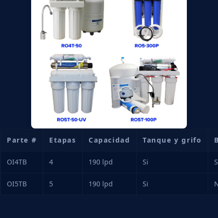
Parte #
Etapas
Capacidad
Tanque y grifo
OI4TB
4
190 lpd
Si
S
OI5TB
5
190 lpd
Si