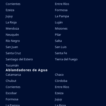
Corrientes
Entre Ríos
Ezeiza
Formosa
Jujuy
La Pampa
La Rioja
Luján
Mendoza
Misiones
Neuquén
Pilar
Río Negro
Salta
San Juan
San Luis
Santa Cruz
Santa Fe
Santiago del Estero
Tierra del Fuego
Tucumán
Ablandadores de Agua
Catamarca
Chaco
Chubut
Córdoba
Corrientes
Entre Ríos
Escobar
Ezeiza
Formosa
Jujuy
La Pampa
La Rioja