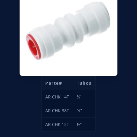
Parte#
Tubos
AR CHK 14T
¼”
AR CHK 38T
⅜”
AR CHK 12T
½”