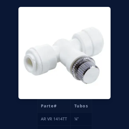
Parte#
Tubos
AR VR 1414TT
¼”