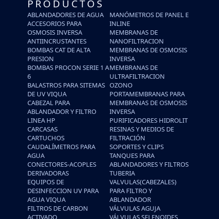
PRODUCTOS
ABLANDADORES DE AGUA
MANÓMETROS DE PANEL E
ACCESORIOS PARA
INLINE
OSMOSIS INVERSA
MEMBRANAS DE
ANTIINCRUSTANTES
NANOFILTRACION
BOMBAS CAT DE ALTA
MEMBRANAS DE OSMOSIS
PRESION
INVERSA
BOMBAS PROCON SERIE 1 A
MEMBRANAS DE
6
ULTRAFILTRACION
BALASTROS PARA SITEMAS
OZONO
DE UV VIQUA
PORTAMEMBRANAS PARA
CABEZAL PARA
MEMBRANAS DE OSMOSIS
ABLANDADOR Y FILTRO
INVERSA
LINEA HP
PURIFICADORES HIDROLIT
CARCASAS
RESINAS Y MEDIOS DE
CARTUCHOS
FILTRACIÓN
CAUDALÍMETROS PARA
SOPORTES Y CLIPS
AGUA
TANQUES PARA
CONECTORES-ACOPLES
ABLANDADORES Y FILTROS
DERIVADORAS
TUBERIA
EQUIPOS DE
VALVULAS(CABEZALES)
DESINFECCION UV PARA
PARA FILTRO Y
AGUA VIQUA
ABLANDADOR
FILTROS DE CARBON
VÁLVULAS AGUJA
ACTIVADO
VÁLVULAS SELENOIDES