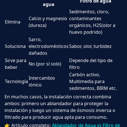
Filtro de agua
agua
Sedimentos, cloro,
Calcio y magnesio
contaminantes
Elimina
(dureza)
orgánicos, H2S(olor a
huevo podrido)
Sarro,
Soluciona
electrodomésticos
Sabor, olor, turbidez
dañados
Sirve para
Depende del tipo de
No (por sí solo)
beber
filtro
Carbón activo,
Intercambio
Tecnología
Multimedia para
iónico
sedimentos, BIRM etc.
En muchos casos, la instalación correcta combina
ambos: primero un ablandador para proteger la
instalación y luego un sistema de ósmosis inversa o
filtrado para producir agua apta para consumo.
👉 Artículo completo:
Ablandador de Agua vs Filtro de