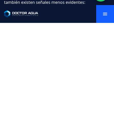
también existen señales menos evidentes:
Electrodomésticos que se rompen antes de
tiempo
(calefones, termotanques,
lavarropas)
Presión de agua que bajó progresivamente
sin causa aparente
Jabones y shampoos que no hacen espuma
con la dosis normal
Manchas blancas persistentes
en vajilla
lavada en lavavajillas
Ropa que sale áspera o con manchas
grisáceas
del lavarropas
Para confirmar el diagnóstico, lo más preciso es hacer
un
análisis de agua
que mida la dureza total en ppm
(partes por millón) o en grados franceses. Podés
enviarnos tu análisis y te asesoramos sobre qué